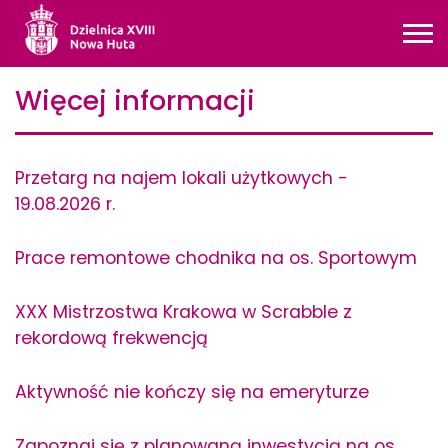
Więcej informacji
Strona główna - 18 Dzielnica N
Przetarg na najem lokali użytkowych -
19.08.2026 r.
Prace remontowe chodnika na os. Sportowym
XXX Mistrzostwa Krakowa w Scrabble z
rekordową frekwencją
Aktywność nie kończy się na emeryturze
Zapoznaj się z planowaną inwestycją na os.