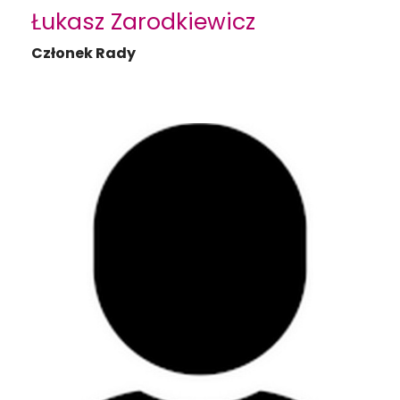
Łukasz Zarodkiewicz
Członek Rady