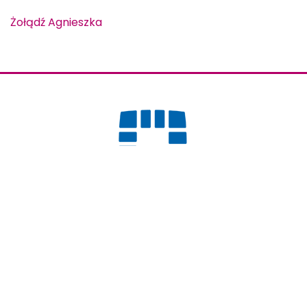
Żołądź Agnieszka
Rada Dzielnicy 18 Nowa Huta
os. Centrum B bl. 6,
31-927 Kraków