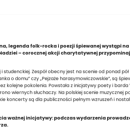
, legenda folk-rocka i poezji śpiewanej wystąpi na
 Nadziei – corocznej akcji charytatywnej przypominaj
i studenckiej. Zespół obecny jest na scenie od ponad pół 
ielanka o domu” czy „Pejzaże harasymowiczowskie”, są śpi
ez kolejne pokolenia. Powstała z inicjatywy poety i bard
 grono wiernych słuchaczy. Na polskiej scenie muzycznej p
ie koncerty są dla publiczności pełnym wzruszeń i nostal
rcia ważnej inicjatywy: podczas wydarzenia prowadz
rza.