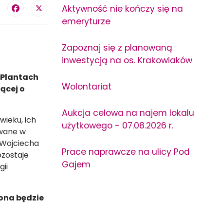
Aktywność nie kończy się na
emeryturze
Zapoznaj się z planowaną
inwestycją na os. Krakowiaków
 Plantach
Wolontariat
ącej o
Aukcja celowa na najem lokalu
wieku, ich
użytkowego - 07.08.2026 r.
ewane w
a Wojciecha
Prace naprawcze na ulicy Pod
ozostaje
Gajem
gii
ona będzie