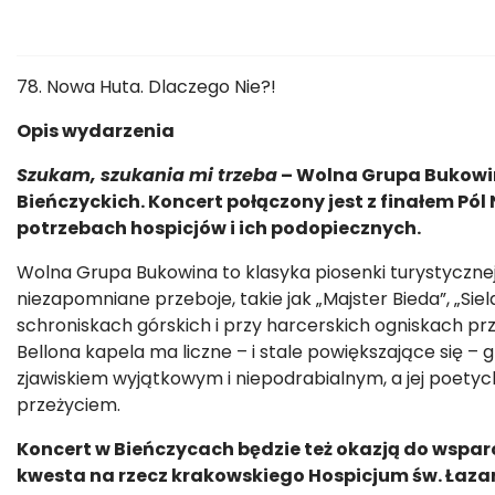
78. Nowa Huta. Dlaczego Nie?!
Opis wydarzenia
Szukam, szukania mi trzeba
– Wolna Grupa Bukowina
Bieńczyckich. Koncert połączony jest z finałem Pól
potrzebach hospicjów i ich podopiecznych.
Wolna Grupa Bukowina to klasyka piosenki turystycznej 
niezapomniane przeboje, takie jak „Majster Bieda”, „S
schroniskach górskich i przy harcerskich ogniskach prz
Bellona kapela ma liczne – i stale powiększające się –
zjawiskiem wyjątkowym i niepodrabialnym, a jej poetyck
przeżyciem.
Koncert w Bieńczycach będzie też okazją do wspa
kwesta na rzecz krakowskiego Hospicjum św. Łaza