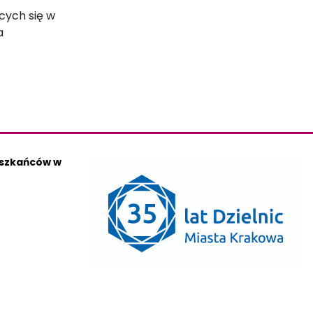
cych się w
a
eszkańców w